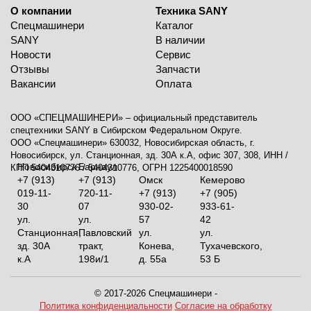
О компании
Техника SANY
Спецмашинери
Каталог
SANY
В наличии
Новости
Сервис
Отзывы
Запчасти
Вакансии
Оплата
ООО «СПЕЦМАШИНЕРИ» – официальный представитель
спецтехники SANY в Сибирском Федеральном Округе.
ООО «Спецмашинери» 630032, Новосибирская область, г.
Новосибирск, ул. Станционная, зд. 30А к.А, офис 307, 308, ИНН /
Новосибирск
Барнаул
КПП 5404310776 / 5404310776, ОГРН 1225400018590
+7 (913)
+7 (913)
Омск
Кемерово
019-11-
720-11-
+7 (913)
+7 (905)
30
07
930-02-
933-61-
ул.
ул.
57
42
Станционная,
Павловский
ул.
ул.
зд. 30А
тракт,
Конева,
Тухачевского,
к.А
198и/1
д. 55а
53 Б
© 2017-2026 Спецмашинери -
Политика конфиденциальности
Согласие на обработку