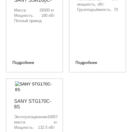
SANY SSR260C-
мощность, кВт:
10S (ПОЛНЫЙ
Грузоподъёмность,
70
Масса:
26500 кг.
ПРИВОД)
т:
Мощность:
180 кВт
Объём кузова, м³:
42
Полный привод
Подробнее
Подробнее
SANY STG170C-
8S
Эксплуатационная
16857
масса:
кг.
Мощность:
132.5 кВт