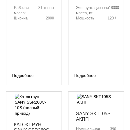
Рабочая
31 тонны
Эксплуатационная
18000
масса:
масса, кг:
Ширина
2000
Мощность
120 /
фрезерования:
мм.
двигателя кВт/
163
Глубина
330
л.с.:
фрезерования
мм.
Объём ковша, м³:
0,9
Длинна стрелы,
5200
мм:
Длинна рукояти,
2500
мм:
Подробнее
Подробнее
SANY SKT105S
АКПП
КАТОК ГРУНТ.
Номинальная
390