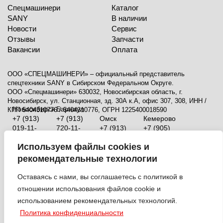
Спецмашинери
Каталог
SANY
В наличии
Новости
Сервис
Отзывы
Запчасти
Вакансии
Оплата
ООО «СПЕЦМАШИНЕРИ» – официальный представитель
спецтехники SANY в Сибирском Федеральном Округе.
ООО «Спецмашинери» 630032, Новосибирская область, г.
Новосибирск, ул. Станционная, зд. 30А к.А, офис 307, 308, ИНН /
Новосибирск
Барнаул
КПП 5404310776 / 5404310776, ОГРН 1225400018590
+7 (913)
+7 (913)
Омск
Кемерово
019-11-
720-11-
+7 (913)
+7 (905)
30
07
930-02-
933-61-
Используем файлы cookies и
ул.
ул.
57
42
Станционная,
Павловский
ул.
ул.
рекомендательные технологии
зд. 30А
тракт,
Конева,
Тухачевского,
к.А
198и/1
д. 55а
53 Б
Оставаясь с нами, вы соглашаетесь с политикой в
отношении использования файлов cookie и
© 2017-2026 Спецмашинери -
использованием рекомендательных технологий.
Политика конфиденциальности
Согласие на обработку
Политика конфиденциальности
персональных данных
Согласие на получение информационных,