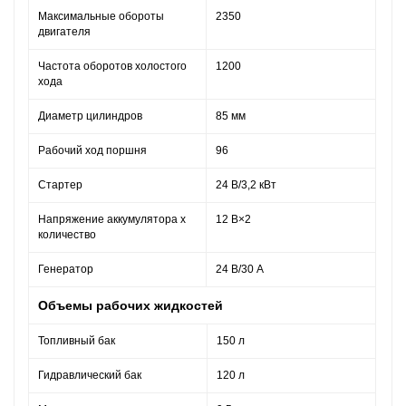
Максимальные обороты
2350
двигателя
Частота оборотов холостого
1200
хода
Диаметр цилиндров
85 мм
Рабочий ход поршня
96
Стартер
24 В/3,2 кВт
Напряжение аккумулятора x
12 В×2
количество
Генератор
24 В/30 А
Объемы рабочих жидкостей
Топливный бак
150 л
Гидравлический бак
120 л