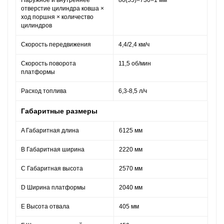
Наружное и внутреннее
80(55)×730×1 мм
отверстие цилиндра ковша ×
ход поршня × количество
цилиндров
Скорость передвижения
4,4/2,4 км/ч
Скорость поворота
11,5 об/мин
платформы
Расход топлива
6,3-8,5 л/ч
Габаритные размеры
A Габаритная длина
6125 мм
B Габаритная ширина
2220 мм
C Габаритная высота
2570 мм
D Ширина платформы
2040 мм
E Высота отвала
405 мм