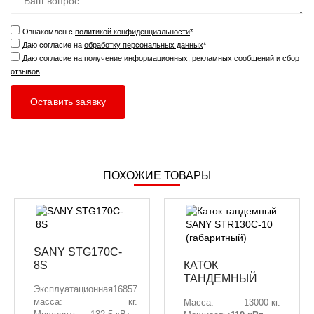
Ознакомлен с
политикой конфиденциальности
*
Даю согласие на
обработку персональных данных
*
Даю согласие на
получение информационных, рекламных сообщений и сбор
отзывов
ПОХОЖИЕ ТОВАРЫ
SANY STG170C-
8S
КАТОК
ТАНДЕМНЫЙ
Эксплуатационная
16857
SANY STR130C-
масса:
кг.
Масса:
13000 кг.
10