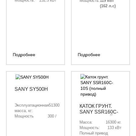
Мощность:
132.5 кВт
Мощность:
119 кВт
(ГАБАРИТНЫЙ)
(180 л.с)
(162 л.с)
при 2200
об/мин
Подробнее
Подробнее
SANY SY500H
Эксплуатационная
51300
КАТОК ГРУНТ.
масса, кг:
SANY SSR160C-
Мощность
300 /
10S (ПОЛНЫЙ
двигателя, кВт/
408
Масса:
16300 кг.
ПРИВОД)
л.с.:
Мощность:
133 кВт
Объём
2,5 / 2,9 /
Полный привод