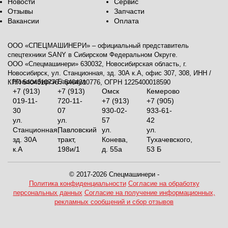
Новости
Сервис
Отзывы
Запчасти
Вакансии
Оплата
ООО «СПЕЦМАШИНЕРИ» – официальный представитель
спецтехники SANY в Сибирском Федеральном Округе.
ООО «Спецмашинери» 630032, Новосибирская область, г.
Новосибирск, ул. Станционная, зд. 30А к.А, офис 307, 308, ИНН /
Новосибирск
Барнаул
КПП 5404310776 / 5404310776, ОГРН 1225400018590
+7 (913)
+7 (913)
Омск
Кемерово
019-11-
720-11-
+7 (913)
+7 (905)
30
07
930-02-
933-61-
ул.
ул.
57
42
Станционная,
Павловский
ул.
ул.
зд. 30А
тракт,
Конева,
Тухачевского,
к.А
198и/1
д. 55а
53 Б
© 2017-2026 Спецмашинери -
Политика конфиденциальности
Согласие на обработку
персональных данных
Согласие на получение информационных,
рекламных сообщений и сбор отзывов