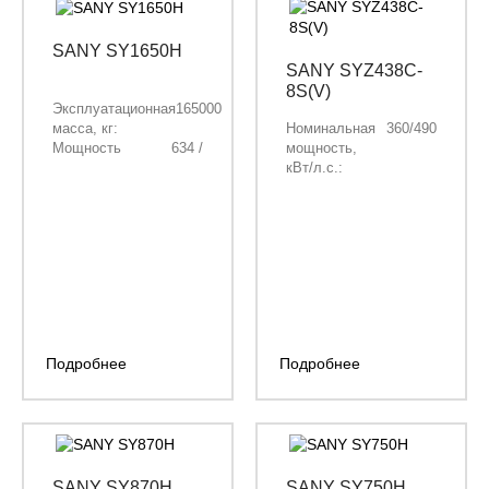
SANY SY1650H
SANY SYZ438C-
8S(V)
Эксплуатационная
165000
масса, кг:
Номинальная
360/490
Мощность
634 /
мощность,
двигателя, кВт/
862
кВт/л.с.:
л.с.:
Колесная
8х4
Объём ковша, м³:
10
формула:
Длина стрелы,
7600
Объём кузова, м³:
38
мм:
Длина рукояти,
3400
мм:
Подробнее
Подробнее
SANY SY870H
SANY SY750H