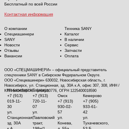
Бесплатный по всей России
Контактная информация
О компании
Техника SANY
Спецмашинери
Каталог
SANY
В наличии
Новости
Сервис
Отзывы
Запчасти
Вакансии
Оплата
ООО «СПЕЦМАШИНЕРИ» – официальный представитель
спецтехники SANY в Сибирском Федеральном Округе.
ООО «Спецмашинери» 630032, Новосибирская область, г.
Новосибирск, ул. Станционная, зд. 30А к.А, офис 307, 308, ИНН /
Новосибирск
Барнаул
КПП 5404310776 / 5404310776, ОГРН 1225400018590
+7 (913)
+7 (913)
Омск
Кемерово
019-11-
720-11-
+7 (913)
+7 (905)
30
07
930-02-
933-61-
ул.
ул.
57
42
Станционная,
Павловский
ул.
ул.
зд. 30А
тракт,
Конева,
Тухачевского,
к.А
198и/1
д. 55а
53 Б