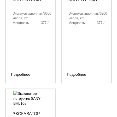
Эксплуатационная
78600
Эксплуатационная
76200
масса, кг:
масса, кг:
Мощность
377 /
Мощность
377 /
двигателя, кВт/
512,6
двигателя, кВт/
512,6
л.с.:
л.с.:
Объём ковша,
5,0 /
Объём
4,2 / 4,6
м³:
5,4
ковша, м³:
/ 5
Длина стрелы,
7000
Длина стрелы,
7000
мм:
мм:
Длина рукояти,
2600
Длина рукояти,
3000
мм:
мм:
Подробнее
Подробнее
ЭКСКАВАТОР-