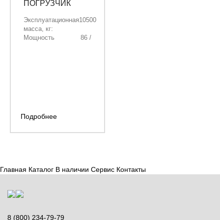
ПОГРУЗЧИК
SANY BHL105
Эксплуатационная
10500
масса, кг:
Мощность
86 /
двигателя, кВт/
116,93
л.с.:
Объём ковша
1,1
погрузчика, м³:
Объём ковша
0,2
экскаватора, м³:
Подробнее
Главная
Каталог
В наличии
Сервис
Контакты
8 (800) 234-79-79