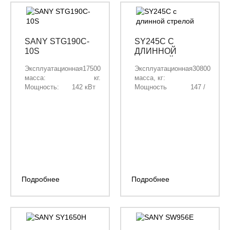
SANY STG190C-
SY245C С
10S
ДЛИННОЙ
СТРЕЛОЙ
Эксплуатационная
17500
Эксплуатационная
30800
масса:
кг.
масса, кг:
Мощность:
142 кВт
Мощность
147 /
(193 л.с)
двигателя, кВт/
199,86
при 2200
л.с.:
об/мин
Объём ковша, м³:
0,35
Длина стрелы,
9800
мм:
Длина рукояти,
7500
мм:
Подробнее
Подробнее