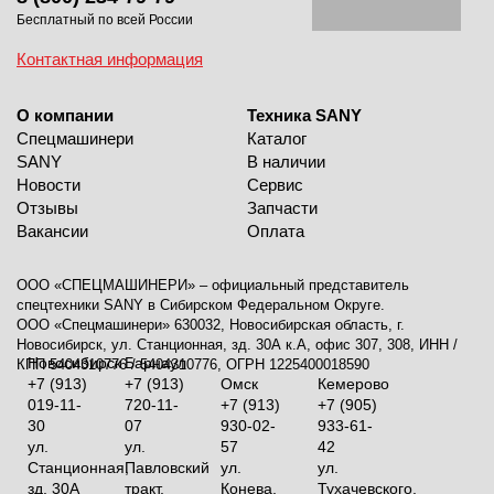
Бесплатный по всей России
Контактная информация
О компании
Техника SANY
Спецмашинери
Каталог
SANY
В наличии
Новости
Сервис
Отзывы
Запчасти
Вакансии
Оплата
ООО «СПЕЦМАШИНЕРИ» – официальный представитель
спецтехники SANY в Сибирском Федеральном Округе.
ООО «Спецмашинери» 630032, Новосибирская область, г.
Новосибирск, ул. Станционная, зд. 30А к.А, офис 307, 308, ИНН /
Новосибирск
Барнаул
КПП 5404310776 / 5404310776, ОГРН 1225400018590
+7 (913)
+7 (913)
Омск
Кемерово
019-11-
720-11-
+7 (913)
+7 (905)
30
07
930-02-
933-61-
ул.
ул.
57
42
Станционная,
Павловский
ул.
ул.
зд. 30А
тракт,
Конева,
Тухачевского,