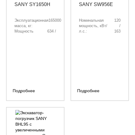
SANY SY1650H
SANY SW956E
Эксплуатационная
165000
Номинальная
120
масса, кг:
мощность, кВт/
/
Мощность
634 /
л.с.:
163
двигателя, кВт/
862
Эксплуатационная
19000
л.с.:
масса, кг:
Объём ковша, м³:
10
Грузоподъемность,
5800
Длина стрелы,
7600
кг:
мм:
Объём ковша, м³:
3,5
Длина рукояти,
3400
мм:
Подробнее
Подробнее