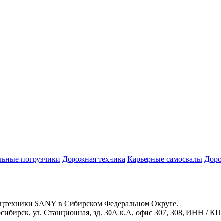
льные погрузчики
Дорожная техника
Карьерные самосвалы
Доро
ехники SANY в Сибирском Федеральном Округе.
ибирск, ул. Станционная, зд. 30А к.А, офис 307, 308, ИНН / К