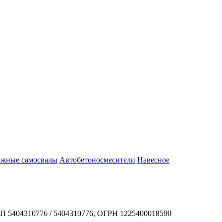
жные самосвалы
Автобетоносмесители
Навесное
ПП 5404310776 / 5404310776, ОГРН 1225400018590