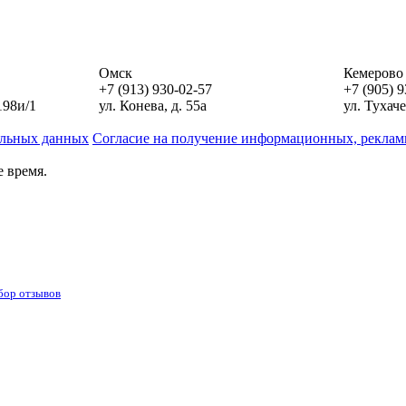
Омск
Кемерово
+7 (913) 930-02-57
+7 (905) 
198и/1
ул. Конева, д. 55а
ул. Тухаче
альных данных
Согласие на получение информационных, реклам
 время.
бор отзывов