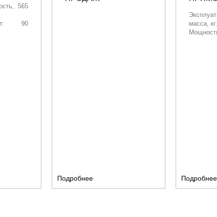
ость,
565
СПЕЦТЕХНИКИ
Эксплуат
т:
90
масса, кг
61
Мощност
двигателя
Объём ко
Длина ст
Длина ру
Подробнее
Подробнее