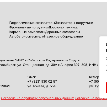
Гидравлические экскаваторы
Экскаваторы-погрузчики
Фронтальные погрузчики
Дорожная техника
Карьерные самосвалы
Дорожные самосвалы
Автобетоносмесители
Навесное оборудование
ехники SANY в Сибирском Федеральном Округе.
осибирск, ул. Станционная, зд. 30А к.А, офис 307, 308, ИНН / К
Омск
Кемерово
+7 (913) 930-02-57
+7 (905) 9
 198и/1
ул. Конева, д. 55а
ул. Тухачев
Согласие на обработку персональных данных
Согласие на получ