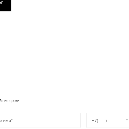
ог
йшие сроки.