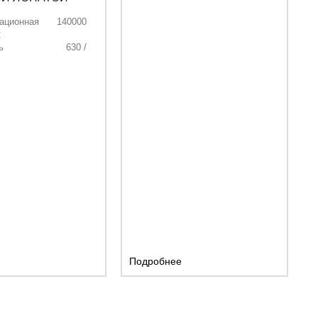
ационная
140000
:
ь
630 /
, кВт/л.с.:
856,56
вша, м³:
8
релы, мм:
5800
кояти, мм:
4000
Подробнее