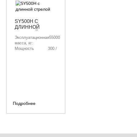
SY500H С
ДЛИННОЙ
СТРЕЛОЙ
Эксплуатационная
55000
масса, кг:
Мощность
300 /
двигателя, кВт/
408
л.с.:
Объём ковша, м³:
0,53
Длина стрелы,
12600
мм:
Длина рукояти,
9200
мм:
Подробнее