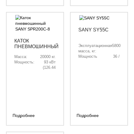
SANY SY55C
КАТОК
Эксплуатационная
5800
ПНЕВМОШИННЫЙ
масса, кг:
SANY SPR200C-8
Мощность
36 /
Масса:
20000 кг.
двигателя, кВт/
49
Мощность:
93 кВт
л.с.:
(126.44
Объём ковша,
0,19 /
л.с)
м³:
0,21
Длина стрелы,
3000
мм:
Длина рукояти,
1550
мм:
Подробнее
Подробнее