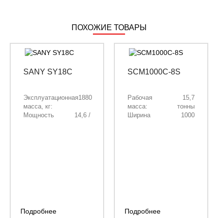
ПОХОЖИЕ ТОВАРЫ
SANY SY18C
SCM1000C-8S
Эксплуатационная
1880
Рабочая
15,7
масса, кг:
масса:
тонны
Мощность
14,6 /
Ширина
1000
двигателя, кВт/
19,8
фрезерования:
мм.
л.с.:
Глубина
0-280
Объём ковша, м³:
0,04
фрезерования:
мм.
Длина стрелы,
1810
мм:
Длина рукояти,
1130
мм:
Подробнее
Подробнее