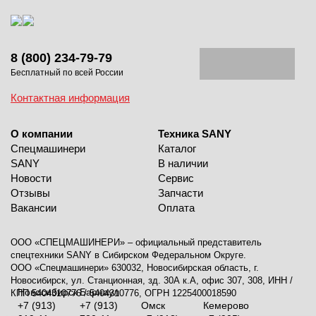
8 (800) 234-79-79
Бесплатный по всей России
Контактная информация
О компании
Техника SANY
Спецмашинери
Каталог
SANY
В наличии
Новости
Сервис
Отзывы
Запчасти
Вакансии
Оплата
ООО «СПЕЦМАШИНЕРИ» – официальный представитель
спецтехники SANY в Сибирском Федеральном Округе.
ООО «Спецмашинери» 630032, Новосибирская область, г.
Новосибирск, ул. Станционная, зд. 30А к.А, офис 307, 308, ИНН /
Новосибирск
Барнаул
КПП 5404310776 / 5404310776, ОГРН 1225400018590
+7 (913)
+7 (913)
Омск
Кемерово